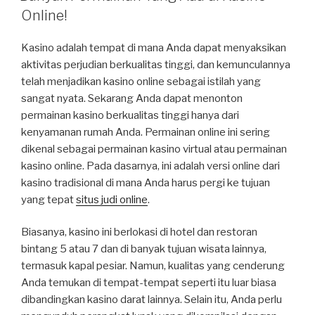
Online!
Kasino adalah tempat di mana Anda dapat menyaksikan
aktivitas perjudian berkualitas tinggi, dan kemunculannya
telah menjadikan kasino online sebagai istilah yang
sangat nyata. Sekarang Anda dapat menonton
permainan kasino berkualitas tinggi hanya dari
kenyamanan rumah Anda. Permainan online ini sering
dikenal sebagai permainan kasino virtual atau permainan
kasino online. Pada dasarnya, ini adalah versi online dari
kasino tradisional di mana Anda harus pergi ke tujuan
yang tepat
situs judi online
.
Biasanya, kasino ini berlokasi di hotel dan restoran
bintang 5 atau 7 dan di banyak tujuan wisata lainnya,
termasuk kapal pesiar. Namun, kualitas yang cenderung
Anda temukan di tempat-tempat seperti itu luar biasa
dibandingkan kasino darat lainnya. Selain itu, Anda perlu