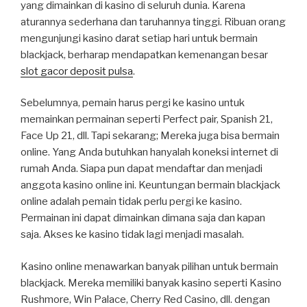
yang dimainkan di kasino di seluruh dunia. Karena
aturannya sederhana dan taruhannya tinggi. Ribuan orang
mengunjungi kasino darat setiap hari untuk bermain
blackjack, berharap mendapatkan kemenangan besar
slot gacor deposit pulsa
.
Sebelumnya, pemain harus pergi ke kasino untuk
memainkan permainan seperti Perfect pair, Spanish 21,
Face Up 21, dll. Tapi sekarang; Mereka juga bisa bermain
online. Yang Anda butuhkan hanyalah koneksi internet di
rumah Anda. Siapa pun dapat mendaftar dan menjadi
anggota kasino online ini. Keuntungan bermain blackjack
online adalah pemain tidak perlu pergi ke kasino.
Permainan ini dapat dimainkan dimana saja dan kapan
saja. Akses ke kasino tidak lagi menjadi masalah.
Kasino online menawarkan banyak pilihan untuk bermain
blackjack. Mereka memiliki banyak kasino seperti Kasino
Rushmore, Win Palace, Cherry Red Casino, dll. dengan