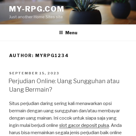
Skip
MY-RPG.COM
to
Just another Home Sites site
content
Menu
AUTHOR:
MYRPG1234
POSTED
SEPTEMBER 15, 2023
ON
Perjudian Online: Uang Sungguhan atau
Uang Bermain?
Situs perjudian daring sering kali menawarkan opsi
bermain dengan uang sungguhan dan/atau membayar
dengan uang mainan. Ini cocok untuk siapa saja yang
ingin mulai berjudi online
slot gacor deposit pulsa
. Anda
harus bisa memainkan segala jenis perjudian baik online