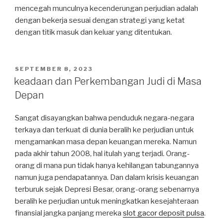
mencegah munculnya kecenderungan perjudian adalah
dengan bekerja sesuai dengan strategi yang ketat
dengan titik masuk dan keluar yang ditentukan.
POSTED
SEPTEMBER 8, 2023
ON
keadaan dan Perkembangan Judi di Masa
Depan
Sangat disayangkan bahwa penduduk negara-negara
terkaya dan terkuat di dunia beralih ke perjudian untuk
mengamankan masa depan keuangan mereka. Namun
pada akhir tahun 2008, hal itulah yang terjadi. Orang-
orang di mana pun tidak hanya kehilangan tabungannya
namun juga pendapatannya. Dan dalam krisis keuangan
terburuk sejak Depresi Besar, orang-orang sebenarnya
beralih ke perjudian untuk meningkatkan kesejahteraan
finansial jangka panjang mereka
slot gacor deposit pulsa
.