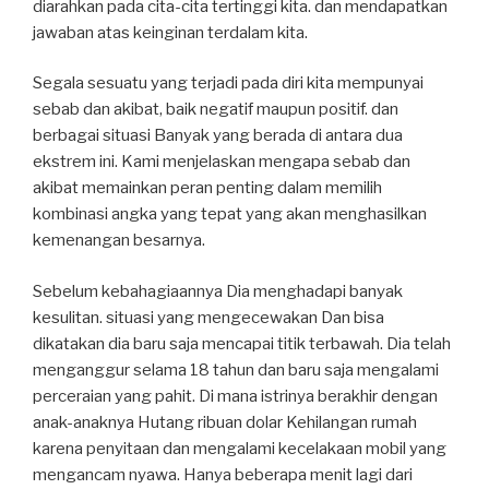
diarahkan pada cita-cita tertinggi kita. dan mendapatkan
jawaban atas keinginan terdalam kita.
Segala sesuatu yang terjadi pada diri kita mempunyai
sebab dan akibat, baik negatif maupun positif. dan
berbagai situasi Banyak yang berada di antara dua
ekstrem ini. Kami menjelaskan mengapa sebab dan
akibat memainkan peran penting dalam memilih
kombinasi angka yang tepat yang akan menghasilkan
kemenangan besarnya.
Sebelum kebahagiaannya Dia menghadapi banyak
kesulitan. situasi yang mengecewakan Dan bisa
dikatakan dia baru saja mencapai titik terbawah. Dia telah
menganggur selama 18 tahun dan baru saja mengalami
perceraian yang pahit. Di mana istrinya berakhir dengan
anak-anaknya Hutang ribuan dolar Kehilangan rumah
karena penyitaan dan mengalami kecelakaan mobil yang
mengancam nyawa. Hanya beberapa menit lagi dari