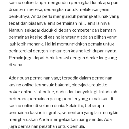
kasino online tanpa mengunduh perangkat lunak apa pun
di sistem mereka, sedangkan untuk melakukan jenis
berikutnya, Anda perlu mengunduh perangkat lunak yang
tepat dan biasanya jenis permainan ini,… jenis lainnya.
Namun, sekadar duduk di depan komputer dan bermain
permainan kasino di kasino langsung adalah pilihan yang
jauh lebih menarik. Hal ini memungkinkan pemain untuk
berinteraksi dengan lingkungan kasino kehidupan nyata.
Pemain juga dapat berinteraksi dengan dealer langsung
di sana.
Ada ribuan permainan yang tersedia dalam permainan
kasino online termasuk: bakarat, blackjack, roulette,
poker online, slot online, dadu, dan banyak lagi. Ini adalah
beberapa permainan paling populer yang dimainkan di
kasino online di seluruh dunia. Selain itu, beberapa
permainan kasino ini gratis, sementara yang lain mungkin
mengharuskan Anda mengeluarkan uang sendiri. Ada
juga permainan pelatihan untuk pemula.