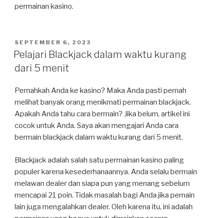
permainan kasino.
POSTED
SEPTEMBER 6, 2023
ON
Pelajari Blackjack dalam waktu kurang
dari 5 menit
Pernahkah Anda ke kasino? Maka Anda pasti pernah
melihat banyak orang menikmati permainan blackjack.
Apakah Anda tahu cara bermain? Jika belum, artikel ini
cocok untuk Anda. Saya akan mengajari Anda cara
bermain blackjack dalam waktu kurang dari 5 menit.
Blackjack adalah salah satu permainan kasino paling
populer karena kesederhanaannya. Anda selalu bermain
melawan dealer dan siapa pun yang menang sebelum
mencapai 21 poin. Tidak masalah bagi Anda jika pemain
lain juga mengalahkan dealer. Oleh karena itu, ini adalah