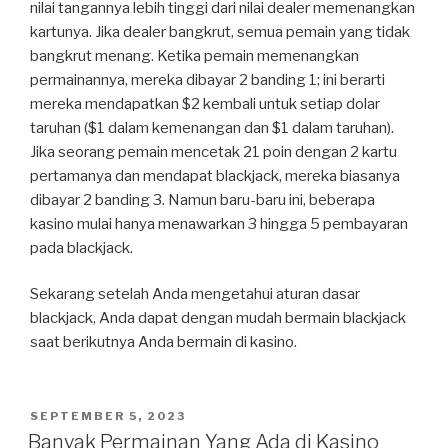
nilai tangannya lebih tinggi dari nilai dealer memenangkan
kartunya. Jika dealer bangkrut, semua pemain yang tidak
bangkrut menang. Ketika pemain memenangkan
permainannya, mereka dibayar 2 banding 1; ini berarti
mereka mendapatkan $2 kembali untuk setiap dolar
taruhan ($1 dalam kemenangan dan $1 dalam taruhan).
Jika seorang pemain mencetak 21 poin dengan 2 kartu
pertamanya dan mendapat blackjack, mereka biasanya
dibayar 2 banding 3. Namun baru-baru ini, beberapa
kasino mulai hanya menawarkan 3 hingga 5 pembayaran
pada blackjack.
Sekarang setelah Anda mengetahui aturan dasar
blackjack, Anda dapat dengan mudah bermain blackjack
saat berikutnya Anda bermain di kasino.
POSTED
SEPTEMBER 5, 2023
ON
Banyak Permainan Yang Ada di Kasino