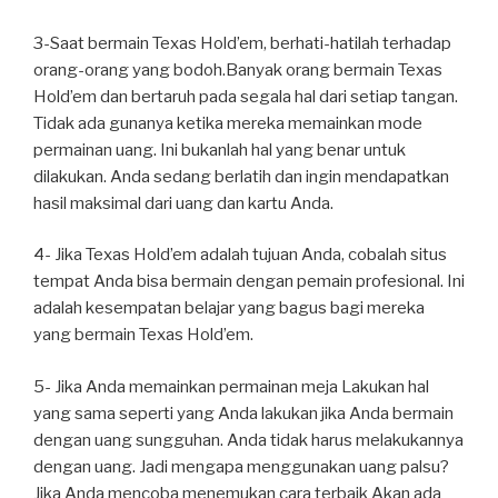
3-Saat bermain Texas Hold’em, berhati-hatilah terhadap
orang-orang yang bodoh.Banyak orang bermain Texas
Hold’em dan bertaruh pada segala hal dari setiap tangan.
Tidak ada gunanya ketika mereka memainkan mode
permainan uang. Ini bukanlah hal yang benar untuk
dilakukan. Anda sedang berlatih dan ingin mendapatkan
hasil maksimal dari uang dan kartu Anda.
4- Jika Texas Hold’em adalah tujuan Anda, cobalah situs
tempat Anda bisa bermain dengan pemain profesional. Ini
adalah kesempatan belajar yang bagus bagi mereka
yang bermain Texas Hold’em.
5- Jika Anda memainkan permainan meja Lakukan hal
yang sama seperti yang Anda lakukan jika Anda bermain
dengan uang sungguhan. Anda tidak harus melakukannya
dengan uang. Jadi mengapa menggunakan uang palsu?
Jika Anda mencoba menemukan cara terbaik Akan ada