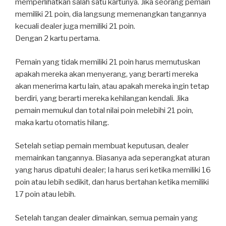
memperlihatkan salah satu kartunya. Jika seorang pemain
memiliki 21 poin, dia langsung memenangkan tangannya
kecuali dealer juga memiliki 21 poin.
Dengan 2 kartu pertama.
Pemain yang tidak memiliki 21 poin harus memutuskan
apakah mereka akan menyerang, yang berarti mereka
akan menerima kartu lain, atau apakah mereka ingin tetap
berdiri, yang berarti mereka kehilangan kendali. Jika
pemain memukul dan total nilai poin melebihi 21 poin,
maka kartu otomatis hilang.
Setelah setiap pemain membuat keputusan, dealer
memainkan tangannya. Biasanya ada seperangkat aturan
yang harus dipatuhi dealer; Ia harus seri ketika memiliki 16
poin atau lebih sedikit, dan harus bertahan ketika memiliki
17 poin atau lebih.
Setelah tangan dealer dimainkan, semua pemain yang