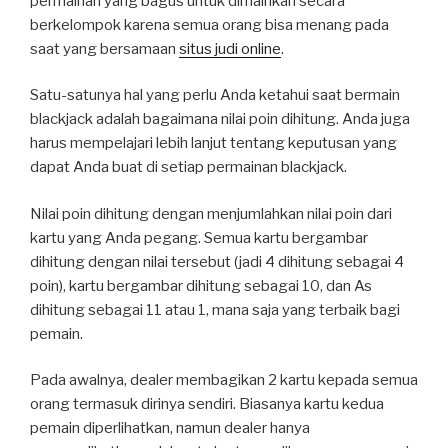
permainan yang bagus untuk dimainkan secara
berkelompok karena semua orang bisa menang pada
saat yang bersamaan
situs judi online
.
Satu-satunya hal yang perlu Anda ketahui saat bermain
blackjack adalah bagaimana nilai poin dihitung. Anda juga
harus mempelajari lebih lanjut tentang keputusan yang
dapat Anda buat di setiap permainan blackjack.
Nilai poin dihitung dengan menjumlahkan nilai poin dari
kartu yang Anda pegang. Semua kartu bergambar
dihitung dengan nilai tersebut (jadi 4 dihitung sebagai 4
poin), kartu bergambar dihitung sebagai 10, dan As
dihitung sebagai 11 atau 1, mana saja yang terbaik bagi
pemain.
Pada awalnya, dealer membagikan 2 kartu kepada semua
orang termasuk dirinya sendiri. Biasanya kartu kedua
pemain diperlihatkan, namun dealer hanya