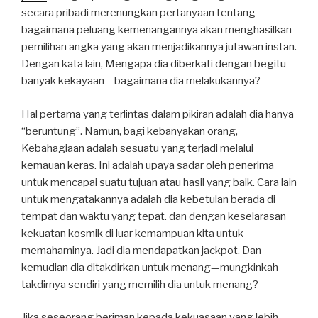
secara pribadi merenungkan pertanyaan tentang
bagaimana peluang kemenangannya akan menghasilkan
pemilihan angka yang akan menjadikannya jutawan instan.
Dengan kata lain, Mengapa dia diberkati dengan begitu
banyak kekayaan – bagaimana dia melakukannya?
Hal pertama yang terlintas dalam pikiran adalah dia hanya
“beruntung”. Namun, bagi kebanyakan orang,
Kebahagiaan adalah sesuatu yang terjadi melalui
kemauan keras. Ini adalah upaya sadar oleh penerima
untuk mencapai suatu tujuan atau hasil yang baik. Cara lain
untuk mengatakannya adalah dia kebetulan berada di
tempat dan waktu yang tepat. dan dengan keselarasan
kekuatan kosmik di luar kemampuan kita untuk
memahaminya. Jadi dia mendapatkan jackpot. Dan
kemudian dia ditakdirkan untuk menang—mungkinkah
takdirnya sendiri yang memilih dia untuk menang?
Jika seseorang beriman kepada kekuasaan yang lebih