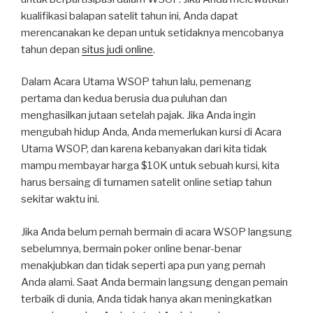
kualifikasi balapan satelit tahun ini, Anda dapat
merencanakan ke depan untuk setidaknya mencobanya
tahun depan
situs judi online
.
Dalam Acara Utama WSOP tahun lalu, pemenang
pertama dan kedua berusia dua puluhan dan
menghasilkan jutaan setelah pajak. Jika Anda ingin
mengubah hidup Anda, Anda memerlukan kursi di Acara
Utama WSOP, dan karena kebanyakan dari kita tidak
mampu membayar harga $10K untuk sebuah kursi, kita
harus bersaing di turnamen satelit online setiap tahun
sekitar waktu ini.
Jika Anda belum pernah bermain di acara WSOP langsung
sebelumnya, bermain poker online benar-benar
menakjubkan dan tidak seperti apa pun yang pernah
Anda alami. Saat Anda bermain langsung dengan pemain
terbaik di dunia, Anda tidak hanya akan meningkatkan