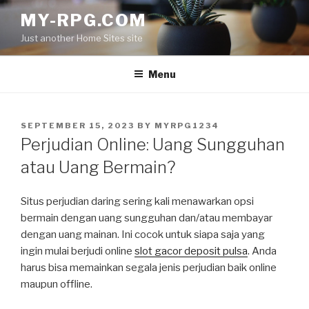
Skip
MY-RPG.COM
to
Just another Home Sites site
content
Menu
POSTED
SEPTEMBER 15, 2023
BY
MYRPG1234
ON
Perjudian Online: Uang Sungguhan
atau Uang Bermain?
Situs perjudian daring sering kali menawarkan opsi
bermain dengan uang sungguhan dan/atau membayar
dengan uang mainan. Ini cocok untuk siapa saja yang
ingin mulai berjudi online
slot gacor deposit pulsa
. Anda
harus bisa memainkan segala jenis perjudian baik online
maupun offline.