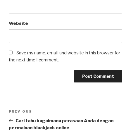
Website
Save my name, email, and website in this browser for
the next time I comment.
Post
PREVIOUS
Previous
navigation
Post
Cari tahu bagaimana perasaan Anda dengan
permainan blackjack online