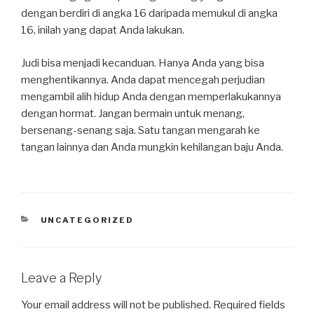
dengan berdiri di angka 16 daripada memukul di angka
16, inilah yang dapat Anda lakukan.
Judi bisa menjadi kecanduan. Hanya Anda yang bisa
menghentikannya. Anda dapat mencegah perjudian
mengambil alih hidup Anda dengan memperlakukannya
dengan hormat. Jangan bermain untuk menang,
bersenang-senang saja. Satu tangan mengarah ke
tangan lainnya dan Anda mungkin kehilangan baju Anda.
CATEGORIES
UNCATEGORIZED
Leave a Reply
Your email address will not be published.
Required fields